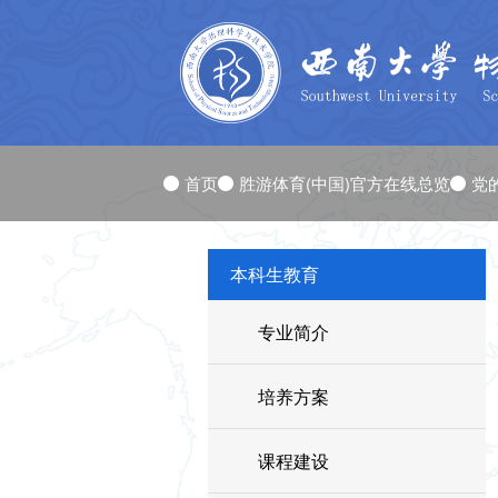
首页
胜游体育(中国)官方在线总览
党
本科生教育
专业简介
培养方案
课程建设