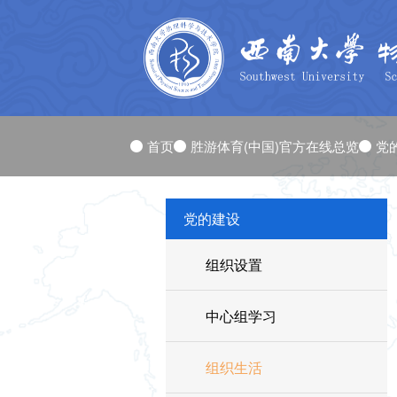
首页
胜游体育(中国)官方在线总览
党
党的建设
组织设置
中心组学习
组织生活