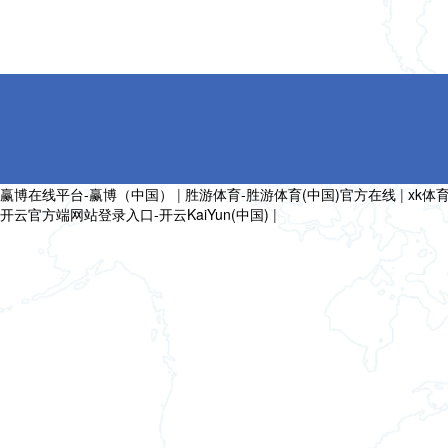
赢博在线平台-赢博（中国）
|
胜游体育-胜游体育(中国)官方在线
|
xk体
开云官方端网站登录入口-开云KaiYun(中国)
|