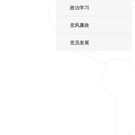
政治学习
党风廉政
党员发展