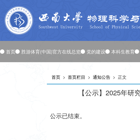
首页
胜游体育(中国)官方在线总览
党的建设
本科生教育
首页
>
首页栏目
>
通知公告
> 正文
【公示】2025年
公示已结束。