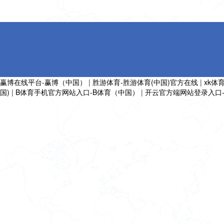
赢博在线平台-赢博（中国）
|
胜游体育-胜游体育(中国)官方在线
|
xk体
国)
|
B体育手机官方网站入口-B体育（中国）
|
开云官方端网站登录入口-开云