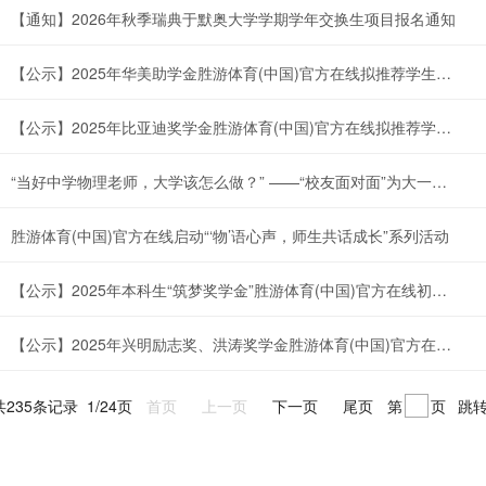
【通知】2026年秋季瑞典于默奥大学学期学年交换生项目报名通知
【公示】2025年华美助学金胜游体育(中国)官方在线拟推荐学生名单公示
【公示】2025年比亚迪奖学金胜游体育(中国)官方在线拟推荐学生名单公示
“当好中学物理老师，大学该怎么做？” ——“校友面对面”为大一新生指点迷津
胜游体育(中国)官方在线启动“‘物’语心声，师生共话成长”系列活动
【公示】2025年本科生“筑梦奖学金”胜游体育(中国)官方在线初评名单公示
【公示】2025年兴明励志奖、洪涛奖学金胜游体育(中国)官方在线拟推荐学生名单公示
共235条记录
1/24页
首页
上一页
下一页
尾页
第
页
跳