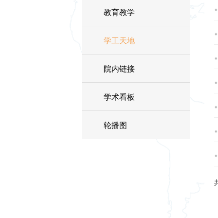
教育教学
学工天地
院内链接
学术看板
轮播图