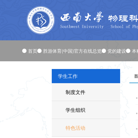
首页
胜游体育(中国)官方在线总览
党的建设
本
学生工作
制度文件
学生组织
特色活动