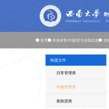
首页
胜游体育(中国)官方在线总览
党
制度文件
日常管理类
学籍管理类
奖助贷类