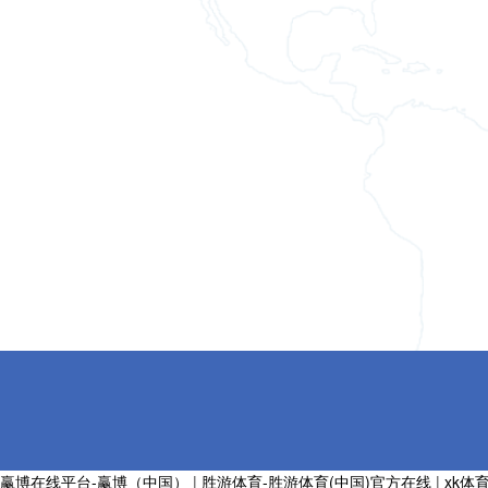
赢博在线平台-赢博（中国）
|
胜游体育-胜游体育(中国)官方在线
|
xk体